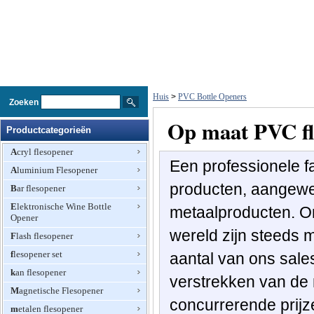
Huis
>
PVC Bottle Openers
Zoeken
Op maat PVC fl
Productcategorieën
Acryl flesopener
Een professionele
f
Aluminium Flesopener
producten,
aangew
Bar flesopener
Elektronische Wine Bottle
metaalproducten
.
O
Opener
wereld zijn
steeds 
Flash flesopener
flesopener set
aantal
van ons
sale
kan flesopener
verstrekken van de
Magnetische Flesopener
concurrerende prijz
metalen flesopener