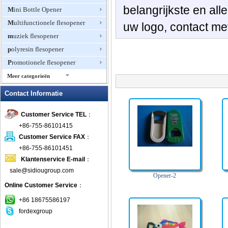
belangrijkste
en all
Mini Bottle Opener
Multifunctionele flesopener
uw logo,
contact m
muziek flesopener
polyresin flesopener
Promotionele flesopener
Meer categorieën
PVC Bottle Openers
Contact Informatie
Roestvrij staal flesopener
Customer Service TEL
：
sleutelhanger flesopener
+86-755-86101415
Wijn fles opener
Customer Service FAX
：
wijn kurkentrekker
+86-755-86101451
Klantenservice E-mail
：
sale@sidiougroup.com
Opener-2
Online Customer Service
：
+86 18675586197
fordexgroup