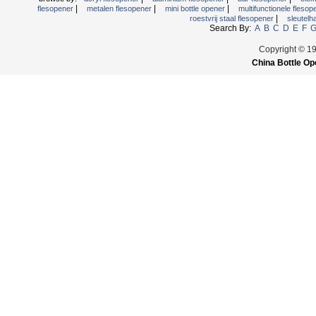
|
|
|
flesopener
metalen flesopener
mini bottle opener
multifunctionele fleso
|
roestvrij staal flesopener
sleutelh
Search By:
A
B
C
D
E
F
Copyright © 1
China Bottle Op