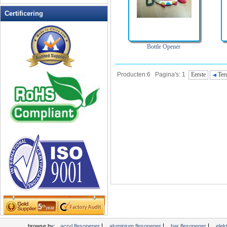
Certificering
Bottle Opener
Producten:6 Pagina's: 1
Eerste
Ter
|
|
|
browse by:
acryl flesopener
aluminium flesopener
bar flesopener
elek