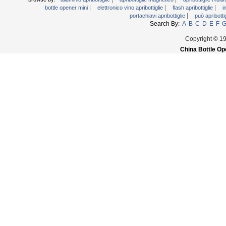
|
|
|
bottle opener mini
elettronico vino apribottiglie
flash apribottiglie
i
|
portachiavi apribottiglie
può apribotti
Search By:
A
B
C
D
E
F
Copyright © 1
China Bottle Op