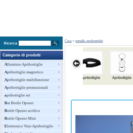
Casa
>
metallo apribottiglie
Ricerca
Categorie di prodotti
Alluminio Apribottiglie
Apribottiglie magnetico
Apribottiglie
Apribottiglie
Apribottiglie
Apribottiglie in
Apribottiglie multifunzione
metallo con
Apribottiglie promozionali
logo laser
apribottiglie set
Bar Bottle Opener
Bottle Opener acrilico
Bottle Opener Mini
Elettronico Vino Apribottiglie