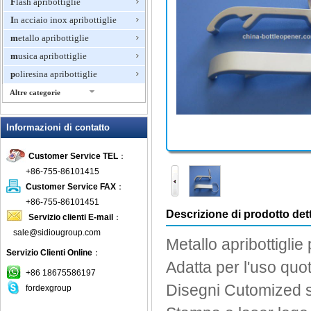
Flash apribottiglie
In acciaio inox apribottiglie
metallo apribottiglie
musica apribottiglie
poliresina apribottiglie
Altre categorie
portachiavi apribottiglie
Informazioni di contatto
può apribottiglie
PVC Apribottiglie
Customer Service TEL
：
Vino apribottiglie
+86-755-86101415
Vino cavatappi
Customer Service FAX
：
+86-755-86101451
Descrizione di prodotto dett
Servizio clienti E-mail
：
sale@sidiougroup.com
Metallo
apribottiglie
Servizio Clienti Online
：
Adatta
per l'uso quo
+86 18675586197
Disegni
Cutomized
fordexgroup