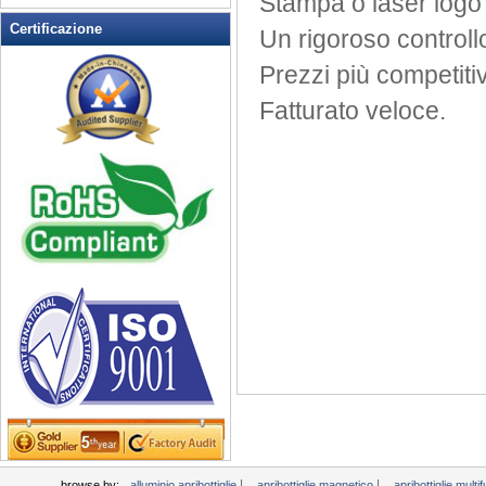
Stampa
o laser
logo
Certificazione
Un rigoroso controll
Prezzi più competitiv
Fatturato
veloce.
|
|
browse by:
alluminio apribottiglie
apribottiglie magnetico
apribottiglie mult