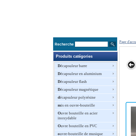
Page d'accu
Recherche
Produits catégories
Décapsuleur barre
Décapsuleur en aluminium
n
Tire-bouchon
Tire-bouchon
Corkscrew
Tire-bouchon
Décapsuleur flash
vin
vin
Wine ailé avec
vin
Décapsuleur magnétique
une bonne
qualité
décapsuleur polyrésine
mis en ouvre-bouteille
Ouvre bouteille en acier
inoxydable
Ouvre bouteille en PVC
ouvre-bouteille de musique