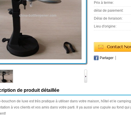
Prix à terme:
délai de paiement:
Délai de livraison:
Lieu d'origine:
Partager
ription de produit détaillée
re-bouchon
de luxe est
très pratique à utiliser
dans votre maison
,
hôtel et le
camping 
tation
à vos clients
et vos amis
dans votre parti
.
Il ya aussi une
cupule
au fond qui
ent
!