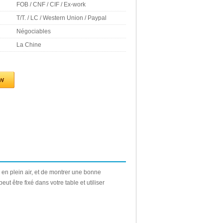
FOB / CNF / CIF / Ex-work
T/T. / LC / Western Union / Paypal
Négociables
La Chine
en plein air
,
et de montrer
une bonne
peut être fixé dans
votre table et
utiliser