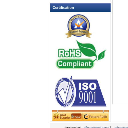
Certification
|
browse by:
décapsuleur barre
décapsul