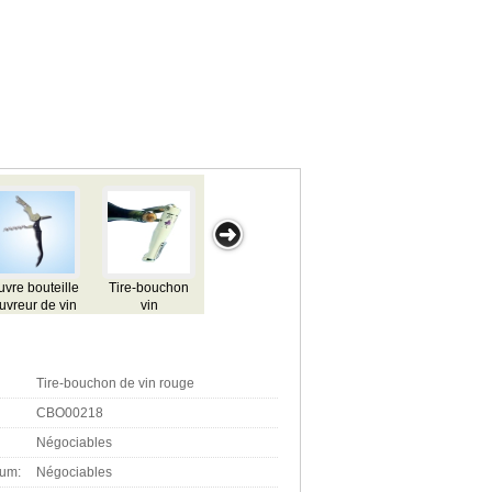
 bouteille
Tire-bouchon
Tire-bouchon
Tire-bouchon
Tire-bou
eur de vin
vin
vin
vin
vin
e-bouchon
Tire-bouchon de vin rouge
CBO00218
Négociables
mum:
Négociables