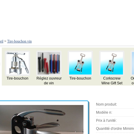
eil
>
Tire-bouchon vin
Tire-bouchon
Réglez ouvreur
Tire-bouchon
Corkscrew
Ouvre
de vin
Wine Gift Set
ouvr
en cuir
Tir
Nom produit:
Modèle n:
Prix à l'unité:
Quantité d'ordre Mimi