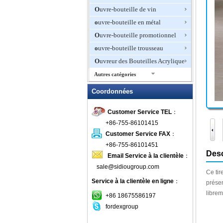
Ouvre-bouteille de vin
ouvre-bouteille en métal
Ouvre-bouteille promotionnel
ouvre-bouteille trousseau
Ouvreur des Bouteilles Acrylique
Autres catégories
Ouvreur des Bouteilles de vin
Coordonnées
électronique
Ouvreur des Bouteilles Mini
Customer Service TEL
：
Ouvreur des Bouteilles
+86-755-86101415
multifonctions
Customer Service FAX
：
peut décapsuleur
+86-755-86101451
Desc
Tire-bouchon vin
Email Service à la clientèle
：
sale@sidiougroup.com
Ce ti
Service à la clientèle en ligne
：
présen
librem
+86 18675586197
fordexgroup